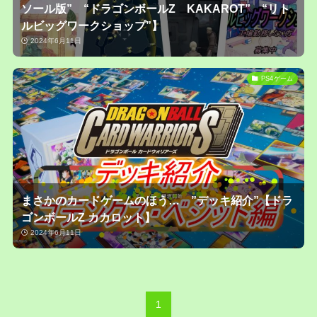
ソール版” “ドラゴンボールZ KAKAROT” “リト
ルビッグワークショップ”】
2024年6月11日
PS4ゲーム
まさかのカードゲームのほう… ”デッキ紹介”【ドラ
ゴンボールZ カカロット】
2024年6月11日
1