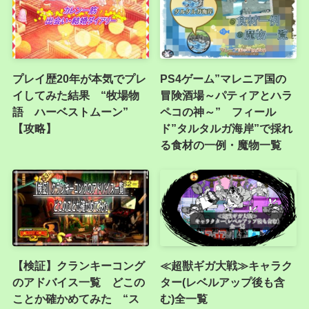
プレイ歴20年が本気でプレ
PS4ゲーム”マレニア国の
イしてみた結果 “牧場物
冒険酒場～パティアとハラ
語 ハーベストムーン”
ペコの神～” フィール
【攻略】
ド”タルタルガ海岸”で採れ
る食材の一例・魔物一覧
【検証】クランキーコング
≪超獣ギガ大戦≫キャラク
のアドバイス一覧 どこの
ター(レベルアップ後も含
ことか確かめてみた “ス
む)全一覧