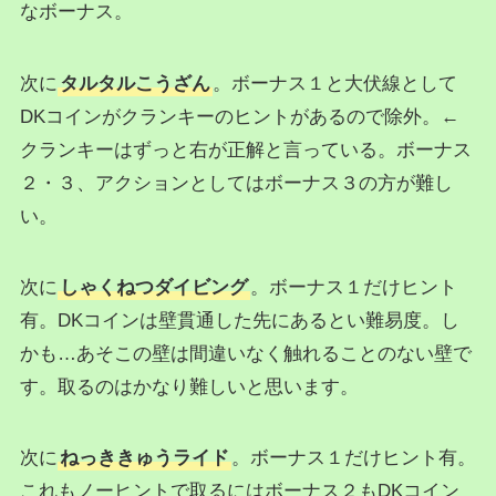
なボーナス。
次に
タルタルこうざん
。ボーナス１と大伏線として
DKコインがクランキーのヒントがあるので除外。←
クランキーはずっと右が正解と言っている。ボーナス
２・３、アクションとしてはボーナス３の方が難し
い。
次に
しゃくねつダイビング
。ボーナス１だけヒント
有。DKコインは壁貫通した先にあるとい難易度。し
かも…あそこの壁は間違いなく触れることのない壁で
す。取るのはかなり難しいと思います。
次に
ねっききゅうライド
。ボーナス１だけヒント有。
これもノーヒントで取るにはボーナス２もDKコイン