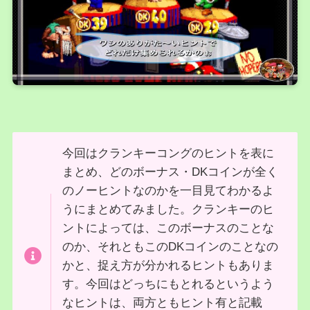
今回はクランキーコングのヒントを表に
まとめ、どのボーナス・DKコインが全く
のノーヒントなのかを一目見てわかるよ
うにまとめてみました。クランキーのヒ
ントによっては、このボーナスのことな
のか、それともこのDKコインのことなの
かと、捉え方が分かれるヒントもありま
す。今回はどっちにもとれるというよう
なヒントは、両方ともヒント有と記載