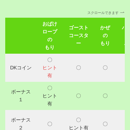
スクロールできます
おばけ
ゴースト
かぜ
パ
ロープ
コースタ
の
の
ー
もり
パ
もり
〇
DKコイン
ヒント
〇
〇
ヒ
有
〇
ボーナス
ヒント
〇
〇
１
ヒ
有
ボーナス
〇
〇
〇
２
ヒント有