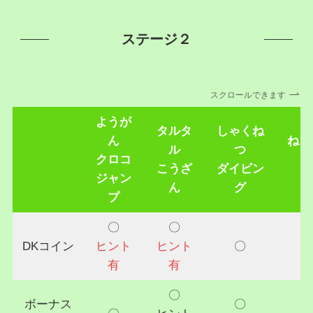
ステージ２
スクロールできます
ようが
タルタ
しゃくね
ん
ねっ
ル
つ
クロコ
こうざ
ダイビン
ジャン
ら
ん
グ
プ
〇
〇
DKコイン
ヒント
ヒント
〇
有
有
〇
ボーナス
〇