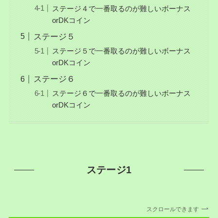
ステージ４で一番取るのが難しいボーナス
orDKコイン
ステージ５
ステージ５で一番取るのが難しいボーナス
orDKコイン
ステージ６
ステージ６で一番取るのが難しいボーナス
orDKコイン
ステージ1
スクロールできます