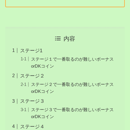
内容
ステージ1
ステージ１で一番取るのが難しいボーナス
orDKコイン
ステージ２
ステージ２で一番取るのが難しいボーナス
orDKコイン
ステージ３
ステージ３で一番取るのが難しいボーナス
orDKコイン
ステージ４