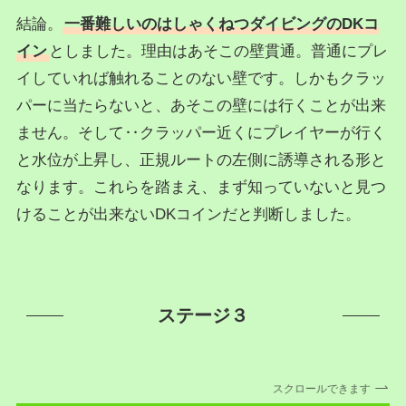
結論。
一番難しいのはしゃくねつダイビングのDKコ
イン
としました。理由はあそこの壁貫通。普通にプレ
イしていれば触れることのない壁です。しかもクラッ
パーに当たらないと、あそこの壁には行くことが出来
ません。そして‥クラッパー近くにプレイヤーが行く
と水位が上昇し、正規ルートの左側に誘導される形と
なります。これらを踏まえ、まず知っていないと見つ
けることが出来ないDKコインだと判断しました。
ステージ３
スクロールできます