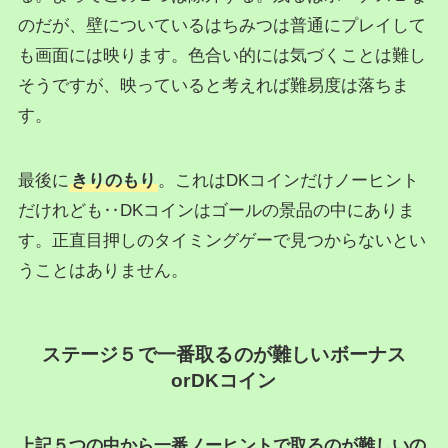
のだが、壁についているはちみつは普通にプレイして
も画面には映ります。色合い的には気づくことは難し
そうですが、映っていると考えれば難易度は落ちま
す。
最後に
きりのもり
。これはDKコインだけノーヒント
だけれども‥DKコインはゴールの景品の中にありま
す。正直目押しのタイミングゲーで見つからないとい
うことはありません。
ステージ５で一番取るのが難しいボーナス
orDKコイン
上記５つの中から一番ノーヒントで取るのが難しいの