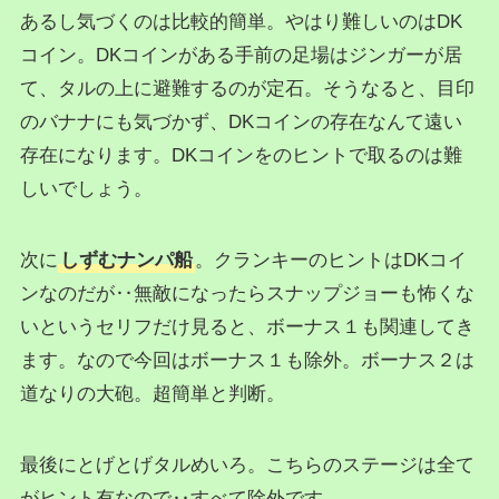
あるし気づくのは比較的簡単。やはり難しいのはDK
コイン。DKコインがある手前の足場はジンガーが居
て、タルの上に避難するのが定石。そうなると、目印
のバナナにも気づかず、DKコインの存在なんて遠い
存在になります。DKコインをのヒントで取るのは難
しいでしょう。
次に
しずむナンパ船
。クランキーのヒントはDKコイ
ンなのだが‥無敵になったらスナップジョーも怖くな
いというセリフだけ見ると、ボーナス１も関連してき
ます。なので今回はボーナス１も除外。ボーナス２は
道なりの大砲。超簡単と判断。
最後にとげとげタルめいろ。こちらのステージは全て
がヒント有なので‥すべて除外です。