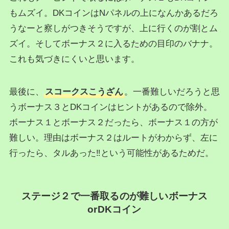
もムズイ。DKコインはNパネルの上になんかあるだろ
うなーと察しがつきそうですが、上に行くのが割とム
ズイ。そしてボーナス２に入るための目印のバナナ。
これも気づきにくいと思います。
最後に、
スコークスこうざん
。一番難しいだろうと思
うボーナス３とDKコインはヒントがあるので除外。
ボーナス１とボーナス２だったら、ボーナス１の方が
難しい。理由はボーナス２はルートがわからず、左に
行ったら、タルあった‼という可能性があるためだ。
ステージ２で一番取るのが難しいボーナス
orDKコイン