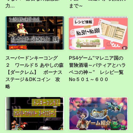
力…
まで～
スーパードンキーコング
PS4ゲーム”マレニア国の
２ ワールド５ あやしの森
冒険酒場～パティアとハラ
【ダークレム】 ボーナス
ペコの神～” レシピ一覧
ステージ＆DKコイン 攻
No５０１～６００
略