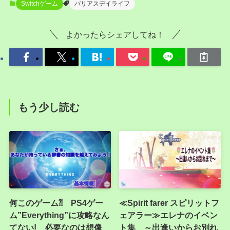
Switchゲーム
バリアスデイライフ
よかったらシェアしてね！
もう少し読む
何このゲーム⁈ PS4ゲー
≪Spirit farer スピリットフ
ム”Everything”に攻略なん
ェアラー≫エレナのイベン
てない! 必要なのは想像
ト集 ～出逢いからお別れ