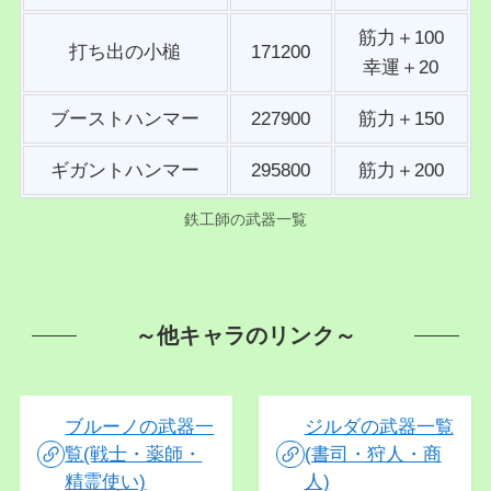
筋力＋100
打ち出の小槌
171200
幸運＋20
ブーストハンマー
227900
筋力＋150
ギガントハンマー
295800
筋力＋200
鉄工師の武器一覧
～他キャラのリンク～
ブルーノの武器一
ジルダの武器一覧
覧(戦士・薬師・
(書司・狩人・商
精霊使い)
人)