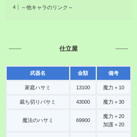
～他キャラのリンク～
仕立屋
武器名
金額
備考
家庭ハサミ
13100
魔力＋10
裁ち切りバサミ
43000
魔力＋30
魔力＋20
魔法のハサミ
69900
加護＋20