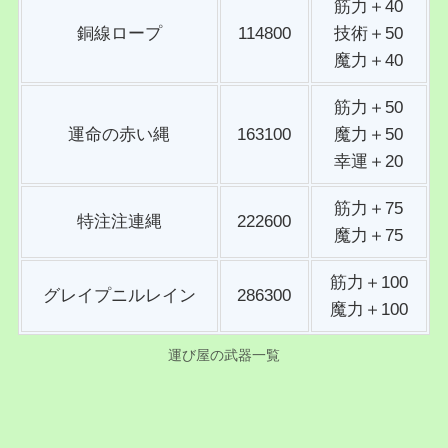
筋力＋40
銅線ロープ
114800
技術＋50
魔力＋40
筋力＋50
運命の赤い縄
163100
魔力＋50
幸運＋20
筋力＋75
特注注連縄
222600
魔力＋75
筋力＋100
グレイプニルレイン
286300
魔力＋100
運び屋の武器一覧