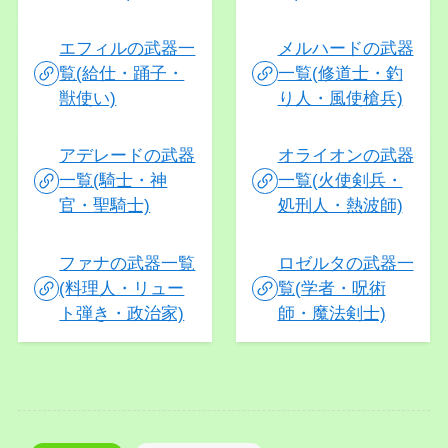
エフィルの武器一
メルハードの武器
覧(給仕・踊子・
一覧(修道士・釣
獣使い)
り人・風使槍兵)
アデレードの武器
オライオンの武器
一覧(騎士・神
一覧(火使剣兵・
官・聖騎士)
処刑人・熱波師)
ファナの武器一覧
ロゼルタの武器一
(料理人・リュー
覧(学者・呪術
ト弾き・政治家)
師・魔法剣士)