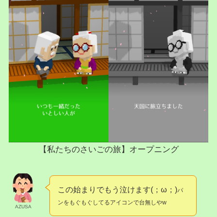
【私たちのさいごの旅】オープニング
この始まりでもう泣けます(；ω；)
パ
ンをもぐもぐしてるアイコンで台無しやw
AZUSA