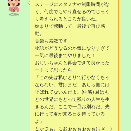
ステージにスタミナや制限時間がな
く、何度でもやり直せるのでじっく
AZUSA
り考えられるところが良いね。
始まりで感動して、最後で再び感
動。
音楽も素敵です。
物語がどうなるのか気になりすぎて
一気に最後までやりました！
おじいちゃんと再会できて良かった
ー！って思ったら
「この先は私ひとりで行かなくちゃ
ならない。君はまだ、あちら側には
呼ばれてないんだよ。(中略) 君はも
との世界にもどって残りの人生を生
きるんだ。ここで一旦お別れだ。先
に行って君が来る日を待っている
よ」
とかさぁ。もおぉぉぉぉぉぉ(；ω；)