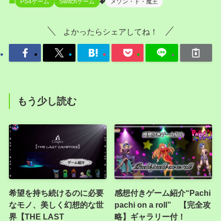
PS4ゲーム
Switchゲーム
メゾン・ド・魔王
よかったらシェアしてね！
もう少し読む
希望を持ち続けるのに必要
感想付きゲーム紹介“Pachi
なモノ、美しく幻想的な世
pachi on a roll” 【完全攻
界【THE LAST
略】ギャラリー付！