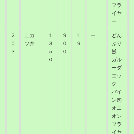
フラ
イヤ
ー
２
上カ
１
９
１
ー
どん
０
ツ丼
３
０
９
ぶり
３
５
０
飯
０
ガル
ーダ
エッ
グ
バイ
ン肉
オニ
オン
フラ
イヤ