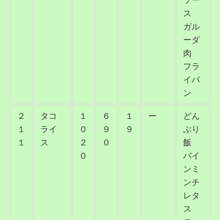
ソー
ス
ガル
ーダ
肉
フラ
イパ
ン
２
タコ
１
６
１
ー
どん
１
ライ
０
９
９
ぶり
１
ス
２
０
飯
０
バイ
ンミ
ンチ
レタ
ス