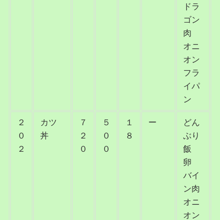
ドラ
ゴン
肉
オニ
オン
フラ
イパ
ン
２
カツ
７
５
１
ー
どん
０
丼
２
０
８
ぶり
２
０
０
飯
卵
バイ
ン肉
オニ
オン