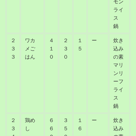
モン
ライ
ス
鍋
２
ワカ
４
２
１
ー
炊き
３
メご
１
３
５
込み
３
はん
０
０
の素
マリ
ンリ
ーフ
ライ
ス
鍋
２
鶏め
６
３
１
ー
炊き
３
し
６
５
６
込み