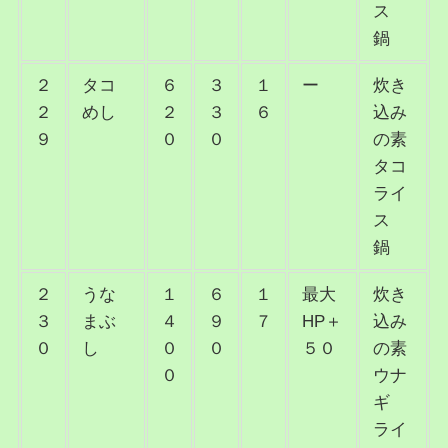
ス
鍋
２
タコ
６
３
１
ー
炊き
２
めし
２
３
６
込み
９
０
０
の素
タコ
ライ
ス
鍋
２
うな
１
６
１
最大
炊き
３
まぶ
４
９
７
HP＋
込み
０
し
０
０
５０
の素
０
ウナ
ギ
ライ