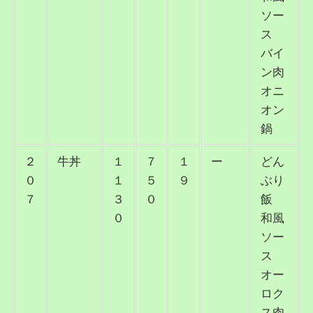
ソー
ス
バイ
ン肉
オニ
オン
鍋
２
牛丼
１
７
１
ー
どん
０
１
５
９
ぶり
７
３
０
飯
０
和風
ソー
ス
オー
ロク
ス肉