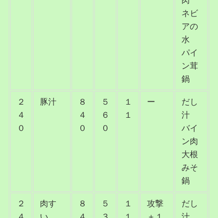
肉
ネビ
アの
水
パイ
ン茸
鍋
２
豚汁
８
５
１
ー
だし
４
４
６
１
汁
０
０
０
バイ
ン肉
大根
みそ
鍋
２
肉す
８
５
１
攻撃
だし
４
い
４
３
１
＋１
汁