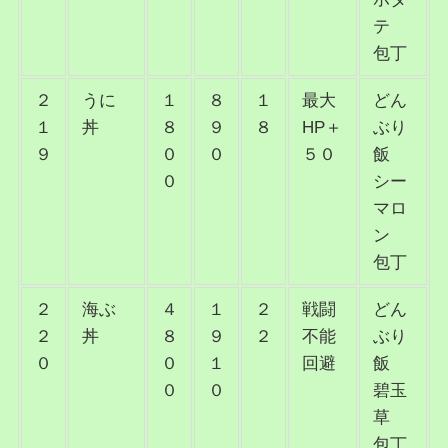
テ
包丁
２
うに
１
８
１
最大
どん
１
丼
８
９
８
HP＋
ぶり
９
０
０
５０
飯
０
シー
マロ
ン
包丁
２
海ぶ
４
１
２
戦闘
どん
２
丼
８
９
２
不能
ぶり
０
０
１
回避
飯
０
０
碧玉
草
包丁