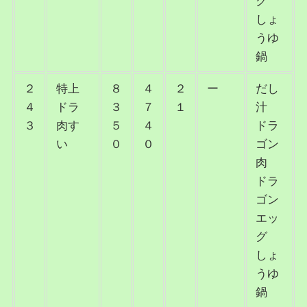
グ
しょ
うゆ
鍋
２
特上
８
４
２
ー
だし
４
ドラ
３
７
１
汁
３
肉す
５
４
ドラ
い
０
０
ゴン
肉
ドラ
ゴン
エッ
グ
しょ
うゆ
鍋