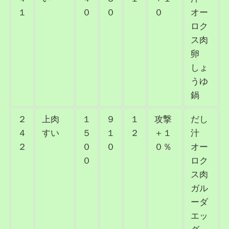
１
０
０
０
オー
ロク
ス肉
卵
しょ
うゆ
鍋
２
上肉
１
９
１
攻撃
だし
４
すい
５
１
２
＋１
汁
２
０
０
０％
オー
０
ロク
ス肉
ガル
ーダ
エッ