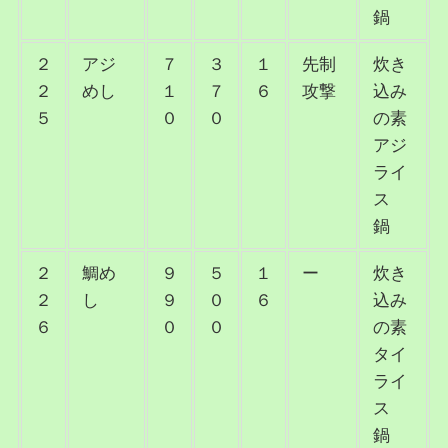
鍋
２
アジ
７
３
１
先制
炊き
２
めし
１
７
６
攻撃
込み
５
０
０
の素
アジ
ライ
ス
鍋
２
鯛め
９
５
１
ー
炊き
２
し
９
０
６
込み
６
０
０
の素
タイ
ライ
ス
鍋