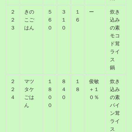
２
きの
５
３
１
ー
炊き
２
こご
６
１
６
込み
３
はん
０
０
の素
モコ
ド茸
ライ
ス
鍋
２
マツ
１
８
１
俊敏
炊き
２
タケ
８
４
８
＋１
込み
４
ごは
０
０
０％
の素
ん
０
パイ
ン茸
ライ
ス