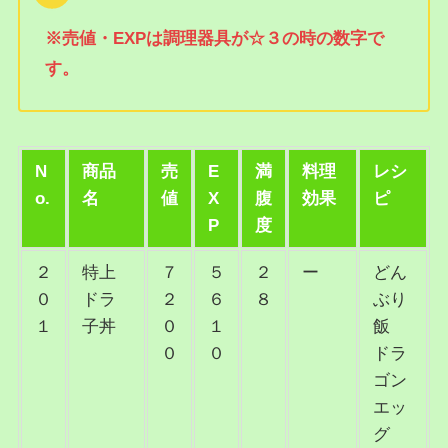
※売値・EXPは調理器具が☆３の時の数字で
す。
N
商品
売
E
満
料理
レシ
o.
名
値
X
腹
効果
ピ
P
度
２
特上
７
５
２
ー
どん
０
ドラ
２
６
８
ぶり
１
子丼
０
１
飯
０
０
ドラ
ゴン
エッ
グ