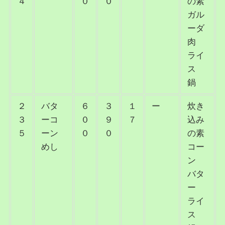
４
０
０
の素
ガル
ーダ
肉
ライ
ス
鍋
２
バタ
６
３
１
ー
炊き
３
ーコ
０
９
７
込み
５
ーン
０
０
の素
めし
コー
ン
バタ
ー
ライ
ス