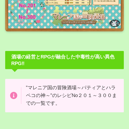
酒場の経営とRPGが融合した中毒性が高い異色
RPG‼
”マレニア国の冒険酒場～パティアとハラ
ペコの神～”のレシピNo２０１～３００ま
での一覧です。