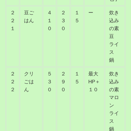
２
豆ご
４
２
１
ー
炊き
２
はん
１
３
５
込み
１
０
０
の素
豆
ライ
ス
鍋
２
クリ
５
２
１
最大
炊き
２
ごは
３
９
５
HP＋
込み
２
ん
０
０
１０
の素
マロ
ン
ライ
ス
鍋