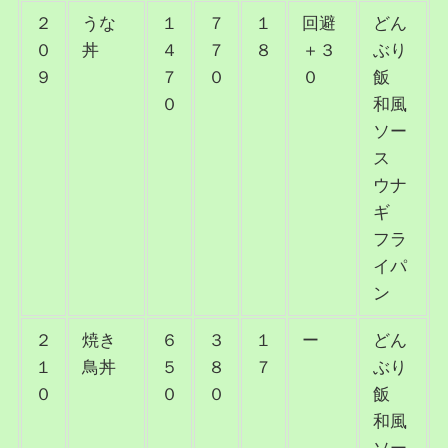
２
うな
１
７
１
回避
どん
０
丼
４
７
８
＋３
ぶり
９
７
０
０
飯
０
和風
ソー
ス
ウナ
ギ
フラ
イパ
ン
２
焼き
６
３
１
ー
どん
１
鳥丼
５
８
７
ぶり
０
０
０
飯
和風