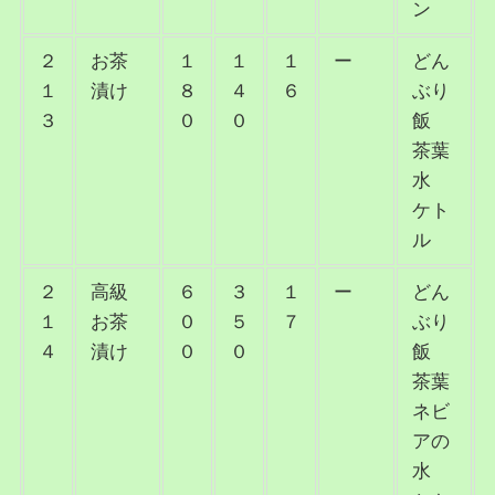
ン
２
お茶
１
１
１
ー
どん
１
漬け
８
４
６
ぶり
３
０
０
飯
茶葉
水
ケト
ル
２
高級
６
３
１
ー
どん
１
お茶
０
５
７
ぶり
４
漬け
０
０
飯
茶葉
ネビ
アの
水