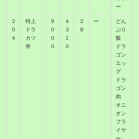
ー
２
特上
９
４
２
ー
どん
０
ドラ
０
３
８
ぶり
４
カツ
０
１
飯
丼
０
０
ドラ
ゴン
エッ
グ
ドラ
ゴン
肉
オニ
オン
フラ
イヤ
ー