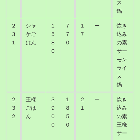
ス
鍋
２
シャ
１
７
１
ー
炊き
３
ケご
５
７
７
込み
１
はん
８
０
の素
０
サー
モン
ライ
ス
鍋
２
王様
３
１
２
ー
炊き
３
ごは
９
８
１
込み
２
ん
０
５
の素
０
０
王様
サー