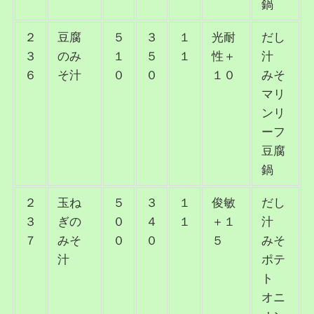
鍋
２
豆腐
５
３
１
光耐
だし
３
のみ
１
５
１
性＋
汁
６
そ汁
０
０
１０
みそ
マリ
ンリ
ーフ
豆腐
鍋
２
玉ね
５
３
１
俊敏
だし
３
ぎの
０
４
１
＋１
汁
７
みそ
０
０
５
みそ
汁
ポテ
ト
オニ