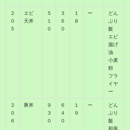
２
エビ
５
３
１
ー
どん
０
天丼
１
６
８
ぶり
５
０
０
飯
エビ
揚げ
油
小麦
粉
フラ
イヤ
ー
２
豚丼
９
６
１
ー
どん
０
３
４
９
ぶり
６
０
０
飯
和風