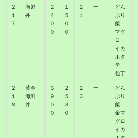
２
海鮮
２
１
２
ー
どん
１
丼
４
５
１
ぶり
７
０
０
飯
０
０
マグ
ロ
イカ
ホタ
テ
包丁
２
黄金
３
２
２
ー
どん
１
海鮮
９
５
３
ぶり
８
丼
０
３
飯
０
０
金マ
グロ
イカ
ホタ