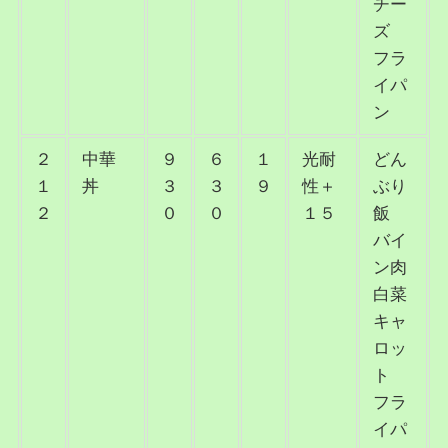
チー
ズ
フラ
イパ
ン
２
中華
９
６
１
光耐
どん
１
丼
３
３
９
性＋
ぶり
２
０
０
１５
飯
バイ
ン肉
白菜
キャ
ロッ
ト
フラ
イパ