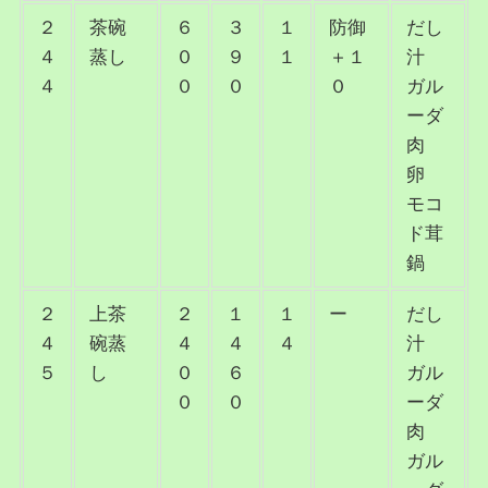
２
茶碗
６
３
１
防御
だし
４
蒸し
０
９
１
＋１
汁
４
０
０
０
ガル
ーダ
肉
卵
モコ
ド茸
鍋
２
上茶
２
１
１
ー
だし
４
碗蒸
４
４
４
汁
５
し
０
６
ガル
０
０
ーダ
肉
ガル