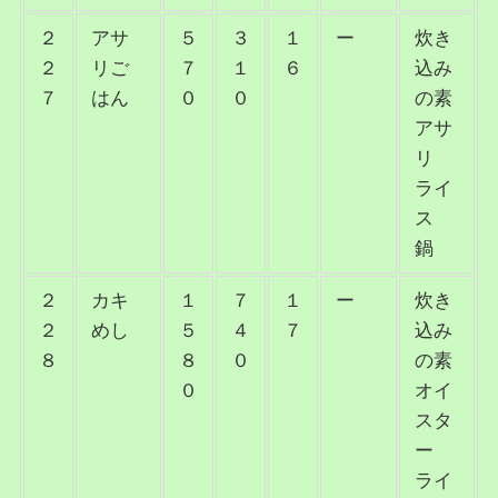
２
アサ
５
３
１
ー
炊き
２
リご
７
１
６
込み
７
はん
０
０
の素
アサ
リ
ライ
ス
鍋
２
カキ
１
７
１
ー
炊き
２
めし
５
４
７
込み
８
８
０
の素
０
オイ
スタ
ー
ライ