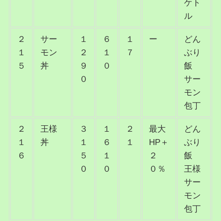
ケト
ル
２
サー
１
６
１
ー
どん
１
モン
２
１
７
ぶり
５
丼
９
０
飯
０
サー
モン
包丁
２
王様
３
１
２
最大
どん
１
丼
１
６
１
HP＋
ぶり
６
５
１
２
飯
０
０
０％
王様
サー
モン
包丁