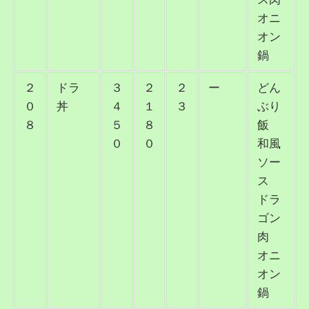
オニ
オン
鍋
２
ドラ
３
２
２
ー
どん
０
丼
４
１
３
ぶり
８
５
８
飯
０
０
和風
ソー
ス
ドラ
ゴン
肉
オニ
オン
鍋