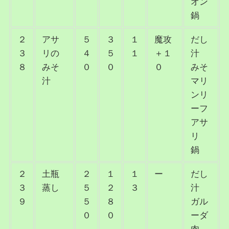
オン
鍋
２
アサ
５
３
１
魔攻
だし
３
リの
４
５
１
＋１
汁
８
みそ
０
０
０
みそ
汁
マリ
ンリ
ーフ
アサ
リ
鍋
２
土瓶
２
１
１
ー
だし
３
蒸し
５
２
３
汁
９
５
８
ガル
０
０
ーダ