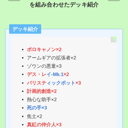
を組み合わせたデッキ紹介
デッキ紹介
ポロキャノン×2
アームギアの拡張者×2
ゾウンの悪童×3
デス・レ
イ‐Mk.1
×2
バリステ
ィックボット
×3
計画的創造×2
熱心な助手×2
死の手×3
焦土×2
真紅の仲介人×3