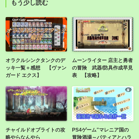
もう少し読む
オラクルシンクタンクのデ
ムーンライター 店主と勇者
ッキ一覧＋感想 【ヴァン
の冒険 武器/防具作成早見
ガード エクス】
表 【攻略】
チャイルドオブライトの攻
PS4ゲーム”マレニア国の
略やらなんやら
冒険酒場～パティアとハラ