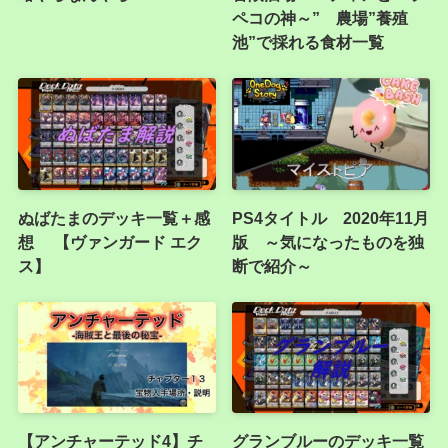
ペコの神～” 農場”養殖
池”で採れる食材一覧
ぬばたまのデッキ一覧＋感
PS4タイトル 2020年11月
想 【ヴァンガード エク
版 ～気になったものを独
ス】
断で紹介～
【アンチャーテッド4】チ
グランブルーのデッキ一覧