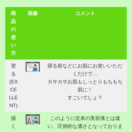
商
画像
コメント
品
の
使
い
方
塗
寝る前などにお肌にお使いいただ
る
くだけで…
(EX
カサカサお肌もしっとりもちもち
CE
肌に！
LLE
すごいでしょ？
NT)
描
このように従来の美容液とは違
く
い、圧倒的な濃さとなっておりま