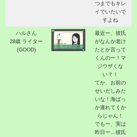
つまでもキレ
イでいたいで
すよね
ハルさん
最近ー、彼氏
28歳 ライター
がなんか老け
(GOOD)
たとか言って
くんのー！マ
ジウザくな
い？！
てか、お前の
せいだしみた
いな！海ばっ
か連れてくか
らじゃん！
でもー、実は
昨日ー…彼氏